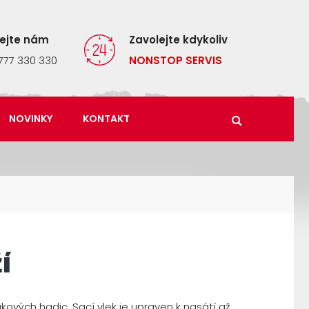
lejte nám
Zavolejte kdykoliv
777 330 330
NONSTOP SERVIS
NOVINKY
KONTAKT
í
kových hadic. Sací vlek je upraven k nasátí až