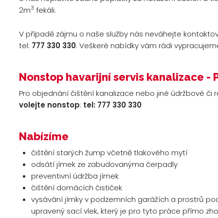
3
2m
fekáli.
V případě zájmu o naše služby nás neváhejte kontakto
tel:
777 330 330
. Veškeré nabídky vám rádi vypracujem
Nonstop havarijní servis kanalizace - 
Pro objednání čištění kanalizace nebo jiné údržbové či r
volejte nonstop
:
tel: 777 330 330
Nabízíme
čištění starých žump včetně tlakového mytí
odsátí jímek ze zabudovanýma čerpadly
preventivní údržba jímek
čištění domácích čističek
vysávání jímky v podzemních garážích a prostrů pod
upravený sací vlek, který je pro tyto práce přímo zh