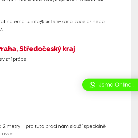
vat na emailu:
info@cisteni-kanalizace.cz
nebo
e.
Praha, Středočeský kraj
evizní práce
Jsme Online...
 2 metry – pro tuto práci nám slouží speciálně
otoven