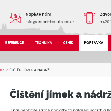
Napište nám
Zavo
info@cisteni-kanalizace.cz
+420 
REFERENCE
TECHNIKA
CENÍK
POPTÁVKA
MEK
>
ČIŠTĚNÍ JÍMEK A NÁDRŽÍ
Čištění jímek a nádrž
U nás neplatíte žádné poplatky za natažení sacích a tla